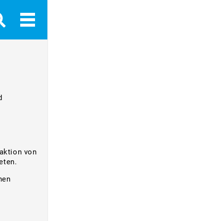
d
raktion von
eten.
chen