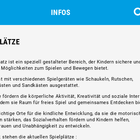
INFOS
PLÄTZE
latz ist ein speziell gestalteter Bereich, der Kindern sichere un
 Möglichkeiten zum Spielen und Bewegen bietet.
st mit verschiedenen Spielgeräten wie Schaukeln, Rutschen,
üsten und Sandkästen ausgestattet.
e fördern die körperliche Aktivität, Kreativität und soziale Inte
ndem sie Raum für freies Spiel und gemeinsames Entdecken bi
ichtige Orte für die kindliche Entwicklung, da sie die motoris
n stärken, das Sozialverhalten fördern und Kindern helfen,
rauen und Unabhängigkeit zu entwickeln.
k stehen die aktuellen Spielplätze :